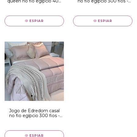
queen no fio egípcio 400
no fio egípcio 300 fios -
fios - edredom branco
edredom branco com
com toque acetinado
detalhe Richelieu
ESPIAR
ESPIAR
Jogo de Edredom casal
no fio egípcio 300 fios -
edredom rosa chá com
detalhe Richelieu
ESPIAR