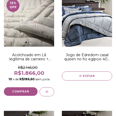
13
%
OFF
Acolchoado em Lã
Jogo de Edredom casal
legítima de carneiro +
queen no fio egípcio 400
capa para o acolchoado -
fios - edredom azul com
edredom casal em lã de
toque acetinado
R$2.145,00
carneiro
R$1.866,00
ESPIAR
10
x de
R$186,60
sem juros