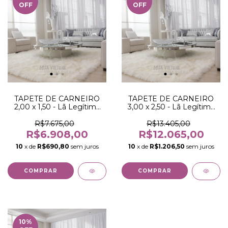
OFF
OFF
TAPETE DE CARNEIRO
TAPETE DE CARNEIRO
2,00 x 1,50 - Lã Legítima
3,00 x 2,50 - Lã Legítima
de carneiro com pelo alto
de carneiro com pelo alto
R$7.675,00
R$13.405,00
R$6.908,00
R$12.065,00
10
x de
R$690,80
sem juros
10
x de
R$1.206,50
sem juros
10
%