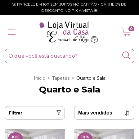
🌺 PARCELE EM 10X SEM JUROS NO CARTÃO - GANHE 5% DE
DESCONTO NO PIX À VISTA 🌺
0
Início
>
Tapetes
>
Quarto e Sala
Quarto e Sala
Filtrar
10
%
10
%