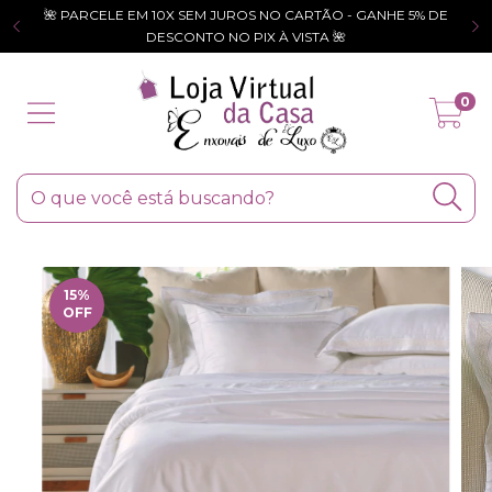
🌺 PARCELE EM 10X SEM JUROS NO CARTÃO - GANHE 5% DE
DESCONTO NO PIX À VISTA 🌺
0
15
%
OFF