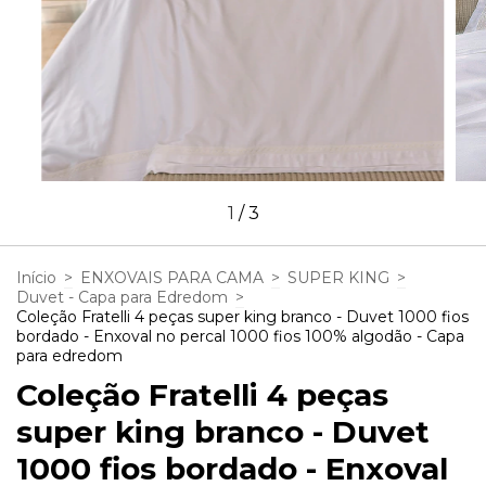
1
/
3
Início
>
ENXOVAIS PARA CAMA
>
SUPER KING
>
Duvet - Capa para Edredom
>
Coleção Fratelli 4 peças super king branco - Duvet 1000 fios
bordado - Enxoval no percal 1000 fios 100% algodão - Capa
para edredom
Coleção Fratelli 4 peças
super king branco - Duvet
1000 fios bordado - Enxoval