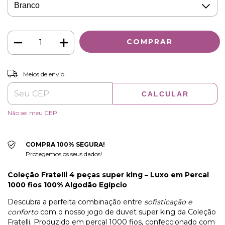
ALTERAR CEP
Entregas para o CEP:
Meios de envio
CALCULAR
Não sei meu CEP
COMPRA 100% SEGURA!
Protegemos os seus dados!
Coleção Fratelli 4 peças super king – Luxo em Percal
1000 fios 100% Algodão Egípcio
Descubra a perfeita combinação entre
sofisticação e
conforto
com o nosso jogo de duvet super king da Coleção
Fratelli. Produzido em percal 1000 fios, confeccionado com