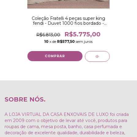
Coleção Fratelli 4 peças super king
fendi - Duvet 1000 fios bordado -
Enxoval no percal 1000 fios 100%
algodão - Capa para edredom
R$5.775,00
R$6.813,00
10
x de
R$577,50
sem juros
COMPRAR
SOBRE NÓS.
A LOJA VIRTUAL DA CASA ENXOVAIS DE LUXO foi criada
em 2009 com o objetivo de levar até você, produtos para
roupas de cama, mesa posta, banho, casa perfumada e
decoração de excelente qualidade, durabilidade e beleza,