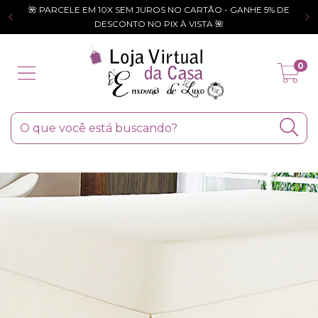
🌺 PARCELE EM 10X SEM JUROS NO CARTÃO - GANHE 5% DE
DESCONTO NO PIX À VISTA 🌺
0