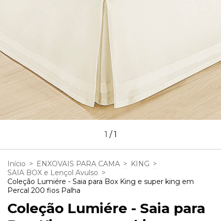
1
/
1
Início
>
ENXOVAIS PARA CAMA
>
KING
>
SAIA BOX e Lençol Avulso
>
Coleção Lumiére - Saia para Box King e super king em
Percal 200 fios Palha
Coleção Lumiére - Saia para