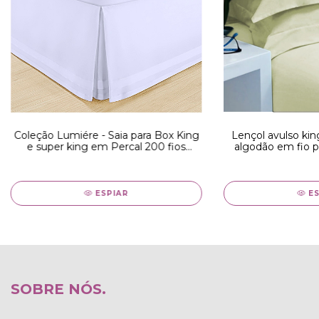
Coleção Lumiére - Saia para Box King
Lençol avulso ki
e super king em Percal 200 fios
algodão em fio 
Branco
forma boli
ESPIAR
E
SOBRE NÓS.