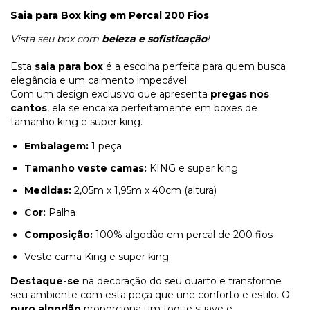
Saia para Box king em Percal 200 Fios
Vista seu box com
beleza e sofisticação
!
Esta
saia para box
é a escolha perfeita para quem busca
elegância e um caimento impecável.
Com um design exclusivo que apresenta
pregas nos
cantos
, ela se encaixa perfeitamente em boxes de
tamanho king e super king.
Embalagem:
1 peça
Tamanho veste camas:
KING e super king
Medidas:
2,05m x 1,95m x 40cm (altura)
Cor:
Palha
Composição:
100% algodão em percal de 200 fios
Veste cama King e super king
Destaque-se
na decoração do seu quarto e transforme
seu ambiente com esta peça que une conforto e estilo. O
puro algodão
proporciona um toque suave e