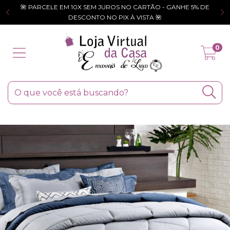
🌺 PARCELE EM 10X SEM JUROS NO CARTÃO - GANHE 5% DE
DESCONTO NO PIX À VISTA 🌺
0