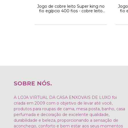
uper king no
Jogo de cobre leito Super king no
Jogo
 cobre leito
fio egípcio 400 fios - cobre leito
fio 
etinado 3
azul petróleo com toque
rosa
acetinado 3 peças
SOBRE NÓS.
A LOJA VIRTUAL DA CASA ENXOVAIS DE LUXO foi
criada em 2009 com o objetivo de levar até você,
produtos para roupas de cama, mesa posta, banho, casa
perfumada e decoração de excelente qualidade,
durabilidade e beleza, proporcionando a sensação de
aconchego, conforto e bem estar aos seus momentos