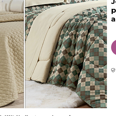
J
p
a