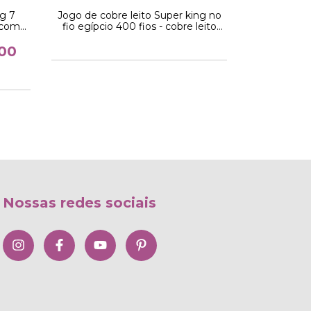
g 7
Jogo de cobre leito Super king no
Jogo de cob
o com
fio egípcio 400 fios - cobre leito
fio egípcio
osas
cinza com toque acetinado 3
branco co
 fio
peças
,00
Nossas redes sociais