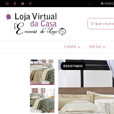
de desconto no PIX ou depósito ❤️
🌺 PARC
CAMA
MESA
ESGOTADO