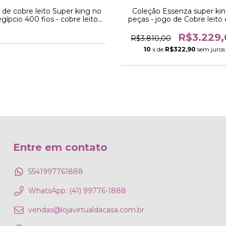
 de cobre leito Super king no
Coleção Essenza super kin
egípcio 400 fios - cobre leito
peças - jogo de Cobre leit
 chá com toque acetinado 3
jogo de lençol palha com r
peças
bordadas em percal 300 no
R$3.229
R$3.810,00
egípcio
10
x de
R$322,90
sem juros
Entre em contato
5541997761888
WhatsApp: (41) 99776-1888
vendas@lojavirtualdacasa.com.br