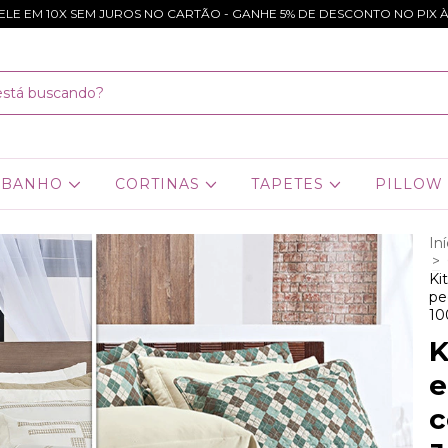
ELE EM 10X SEM JUROS NO CARTÃO - GANHE 5% DE DESCONTO NO PIX À 
BANHO
CORTINAS
TAPETES
PILLOW 
Iní
>
Ki
pe
10
K
e
c