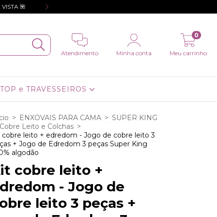
VISTA 🌺
❤️Toda a loja com 10% de descont
0
Atendimento
Minha conta
Meu carrinho
TOP e TRAVESSEIROS
cio
>
ENXOVAIS PARA CAMA
>
SUPER KING
Cobre Leito e Colchas
>
t cobre leito + edredom - Jogo de cobre leito 3
ças + Jogo de Edredom 3 peças Super King
0% algodão
it cobre leito +
dredom - Jogo de
obre leito 3 peças +